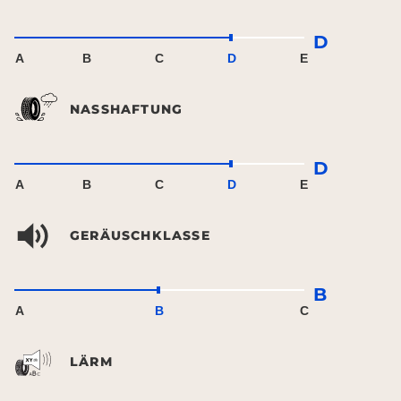
D
A
B
C
D
E
NASSHAFTUNG
D
A
B
C
D
E
GERÄUSCHKLASSE
B
A
B
C
LÄRM