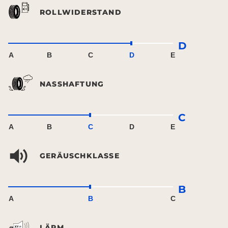
ROLLWIDERSTAND
D
A
B
C
D
E
NASSHAFTUNG
C
A
B
C
D
E
GERÄUSCHKLASSE
B
A
B
C
LÄRM