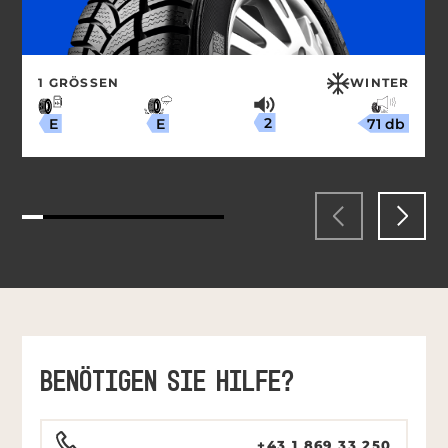
1 GRÖSSEN
WINTER
2
71 db
E
E
BENÖTIGEN SIE HILFE?
+43 1 869 33 250