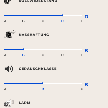
ROLLWIDERSTAND
D
A
B
C
D
E
NASSHAFTUNG
B
A
B
C
D
E
GERÄUSCHKLASSE
B
A
B
C
LÄRM