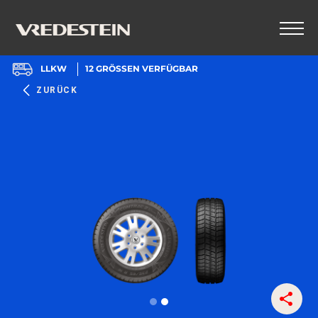
LLKW
12
GRÖSSEN VERFÜGBAR
ZURÜCK