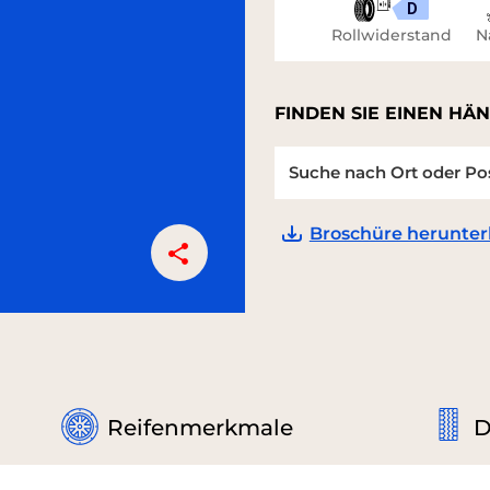
D
Rollwiderstand
N
FINDEN SIE EINEN HÄN
Broschüre herunter
Reifenmerkmale
D