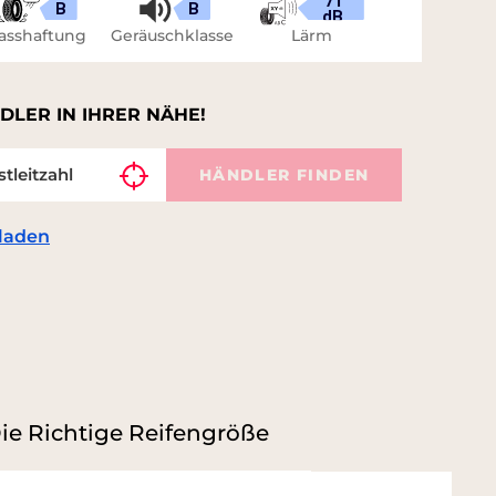
71
B
B
dB
asshaftung
Geräuschklasse
Lärm
DLER IN IHRER NÄHE!
HÄNDLER FINDEN
laden
ie Richtige Reifengröße