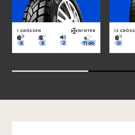
1 GRÖSSEN
WINTER
12 GRÖSS
2
71 db
E
E
D