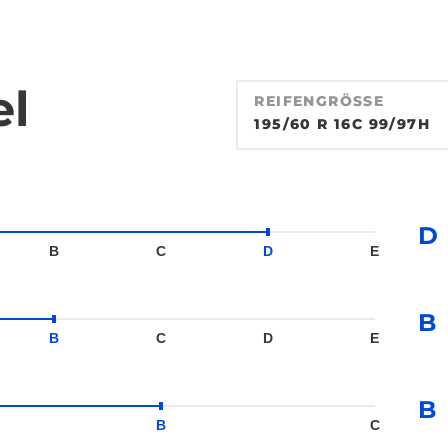
el
REIFENGRÖSSE
195/60 R 16C 99/97H
D
B
C
D
E
B
B
C
D
E
B
B
C