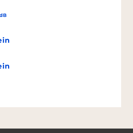
dB
ein
ein