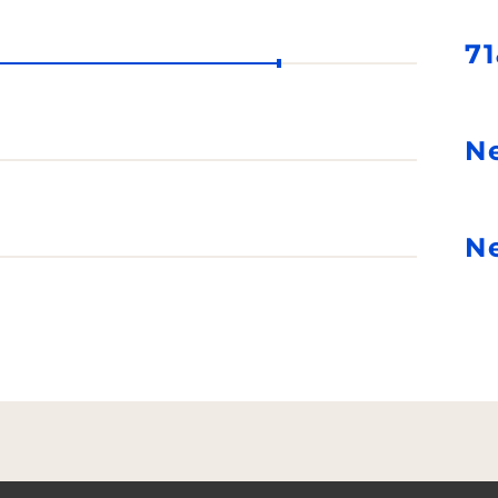
71
N
N