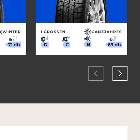
WINTER
1 GRÖSSEN
GANZJAHRES
B
71 db
69 db
C
D