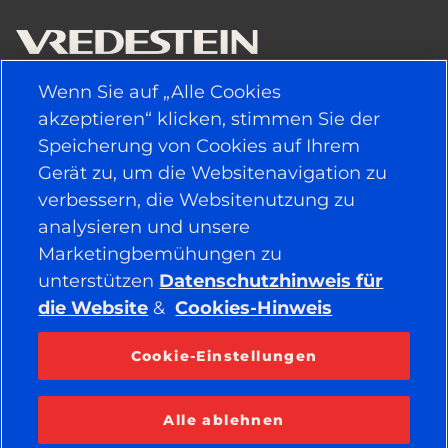
Wenn Sie auf „Alle Cookies
NÜTZLICHE LINKS
akzeptieren“ klicken, stimmen Sie der
Speicherung von Cookies auf Ihrem
FAHRZEUGTYP
Gerät zu, um die Websitenavigation zu
verbessern, die Websitenutzung zu
POLITIK
analysieren und unsere
Marketingbemühungen zu
UNTERNEHMEN
unterstützen
Datenschutzhinweis für
die Website
&
Cookies-Hinweis
BLEIBEN SIE IN VERBINDUNG
Cookie-Einstellungen
Facebook
YouTube
Instagram
LinkedIn
Alle ablehnen