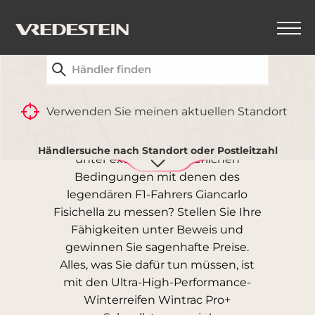
FINDEN SIE IHREN NÄCHSTGELEGENEN
VREDESTEIN-HÄNDLER
BEAT THE WINTER!
Verwenden Sie meinen aktuellen Standort
Sind Sie bereit, Ihre Fahrkünste
Händlersuche nach Standort oder Postleitzahl
unter extremen winterlichen
Bedingungen mit denen des
legendären F1-Fahrers Giancarlo
Fisichella zu messen? Stellen Sie Ihre
Fähigkeiten unter Beweis und
gewinnen Sie sagenhafte Preise.
Alles, was Sie dafür tun müssen, ist
mit den Ultra-High-Performance-
Winterreifen Wintrac Pro+