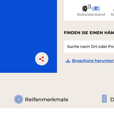
C
Rollwiderstand
N
FINDEN SIE EINEN HÄN
Broschüre herunter
Reifenmerkmale
D