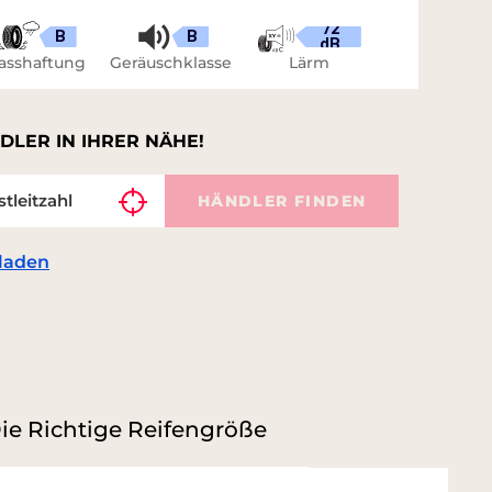
72
B
B
dB
asshaftung
Geräuschklasse
Lärm
DLER IN IHRER NÄHE!
HÄNDLER FINDEN
laden
ie Richtige Reifengröße