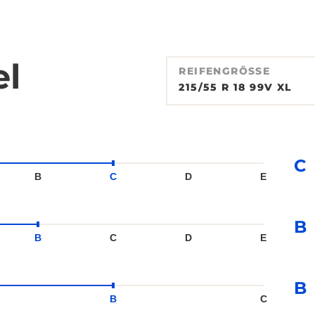
el
REIFENGRÖSSE
215/55 R 18 99V XL
C
B
C
D
E
B
B
C
D
E
B
B
C