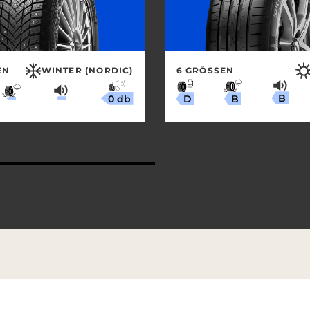
N
WINTER (NORDIC)
6 GRÖSSEN
B
0 db
B
D