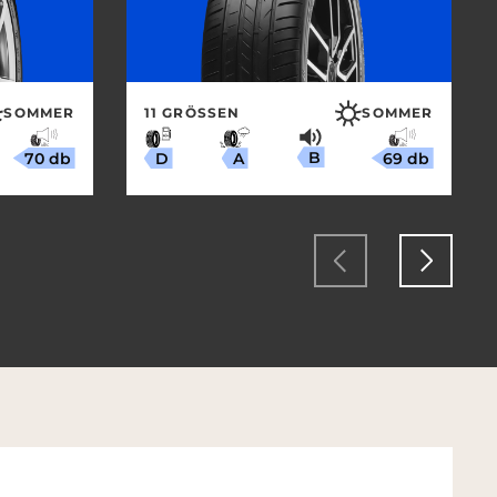
SOMMER
11 GRÖSSEN
SOMMER
B
70 db
69 db
A
D