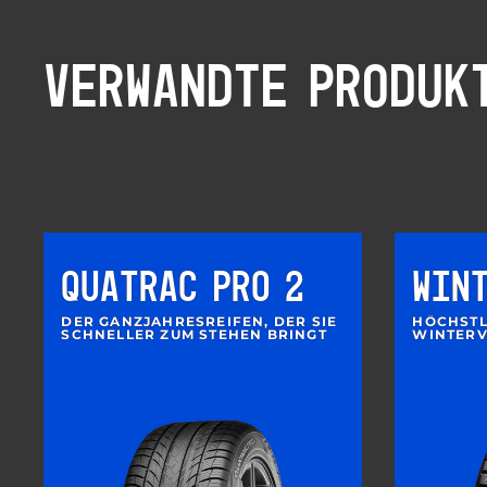
VERWANDTE PRODUK
QUATRAC PRO 2
WIN
DER GANZJAHRESREIFEN, DER SIE
HÖCHSTL
SCHNELLER ZUM STEHEN BRINGT
WINTERV