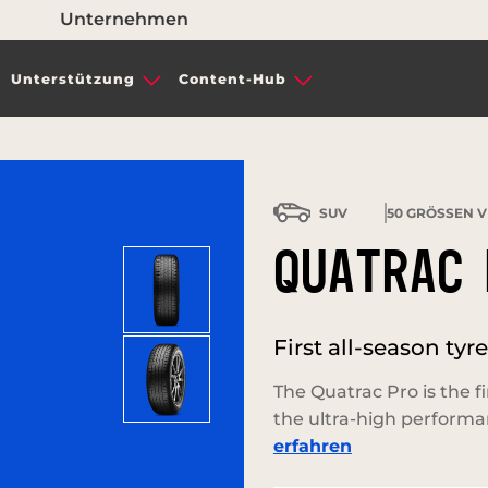
Unternehmen
Unterstützung
Content-Hub
SUV
50
GRÖSSEN V
QUATRAC 
First all-season ty
The Quatrac Pro is the fi
the ultra-high performa
erfahren