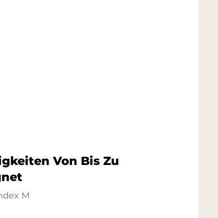
gkeiten Von Bis Zu
gnet
index M