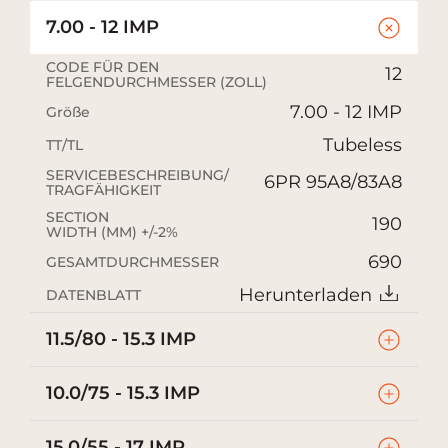
7.00 - 12 IMP
CODE FÜR DEN
12
FELGENDURCHMESSER (ZOLL)
7.00 - 12 IMP
Größe
Tubeless
TT/TL
SERVICEBESCHREIBUNG/
6PR 95A8/83A8
TRAGFÄHIGKEIT
SECTION
190
WIDTH (MM) +/-2%
690
GESAMTDURCHMESSER
Herunterladen
DATENBLATT
11.5/80 - 15.3 IMP
10.0/75 - 15.3 IMP
15.0/55 - 17 IMP