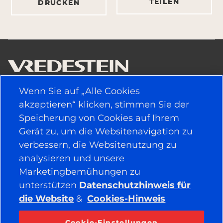
TEILEN
DRUCKEN
Wenn Sie auf „Alle Cookies
NÜTZLICHE LINKS
akzeptieren“ klicken, stimmen Sie der
Speicherung von Cookies auf Ihrem
FAHRZEUGTYP
Gerät zu, um die Websitenavigation zu
verbessern, die Websitenutzung zu
POLITIK
analysieren und unsere
Marketingbemühungen zu
UNTERNEHMEN
unterstützen
Datenschutzhinweis für
die Website
&
Cookies-Hinweis
BLEIBEN SIE IN VERBINDUNG
Cookie-Einstellungen